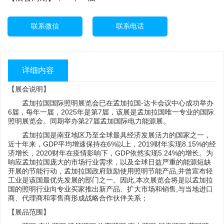
联系微信
联系电话
详细内容
【展会说明】
孟加拉国国际照明展览会已在孟加拉国-达卡会议中心成功举办
6届，每年一届，2025年是第7届，该展是孟加拉国唯一专业的国际
照明展览会。同期举办第27届孟加国际电力能源展。
孟加拉国是南亚地区乃至全球最具经济发展活力的国家之一，
近十年来，GDP平均增速保持在6%以上，2019财年实现8.15%的经
济增长，2020财年在疫情影响下，GDP依然实现5.24%的增长。为
响应孟加拉国庞大的市场行业需求，以及全球日益严重的能源短缺
开展的节能行动，孟加拉国政府鼓励使用照明节能产品,并曾宣布轻
工业是该国最优先发展的部门之一。因此,本次展览会将是以孟加拉
国的照明行业向专业买家推出新产品、扩大市场和销售,与当地进口
商、代理商和零售商形成战略合作伙伴关系；
【展品范围】