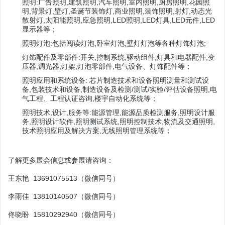
照明:广告照明,建筑照明,汽车照明,室内照明,厨房照明,花园照
明,背景灯,壁灯,圣诞节装饰灯,商业照明,装饰照明,射灯,动态光
散射灯,太阳能照明,应急照明,LED照明,LED灯具,LED元件,LED
显示器等；
照明
灯泡:包括阅读灯泡,卧室灯泡,壁灯灯泡等各种灯饰灯泡;
灯饰配件及零部件:开关,控制系统,驱动组件,灯具和电器配件,变
压器,调光器,灯架,灯泡零部件,电气设备、灯饰配件等；
照明应用和系统设备: 芯片制造技术和设备照明测量和测试设
备,包装技术和设备,制造设备及检测/测试/实验/评估设备照明,电
气工程、工程认证咨询,楼宇自动化系统等；
照明技术,设计,服务等:能源管理,能源品质检测服务,照明设计服
务,照明设计软件,照明测试系统,照明控制技术,物流及交通照明,
技术照明应用及解决方案,无线照明管理系统等；
了解更多展会信息或参展请咨询：
王东艳 13691075513（微信同号）
李雨佳 13810140507（微信同号）
佟晓盼 15810292940（微信同号）